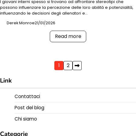
I giovani interni spesso si trovano ad affrontare stereotipi che
possono influenzare la percezione delle loro abilità e potenzialità,
influenzando le decisioni degli allenatori e…
Derek Monroe
21/01/2026
Read more
Posts
1
2
pagination
Link
Contattaci
Post del blog
Chi siamo
Categorie