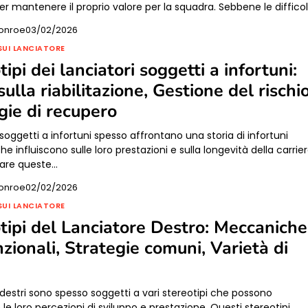
er mantenere il proprio valore per la squadra. Sebbene le diffico
onroe
03/02/2026
SUI LANCIATORE
ipi dei lanciatori soggetti a infortuni:
ulla riabilitazione, Gestione del rischio
gie di recupero
i soggetti a infortuni spesso affrontano una storia di infortuni
he influiscono sulle loro prestazioni e sulla longevità della carrier
tare queste…
onroe
02/02/2026
SUI LANCIATORE
tipi del Lanciatore Destro: Meccaniche
zionali, Strategie comuni, Varietà di
i destri sono spesso soggetti a vari stereotipi che possono
 le loro percezioni di sviluppo e prestazione. Questi stereotipi