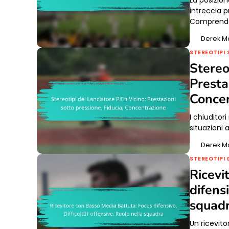
intreccia p
Comprende
Derek M
STEREOTIPI 
Stereo
Presta
Conce
I chiuditori
situazioni 
Derek M
STEREOTIPI 
Ricevi
difensi
squad
Un ricevito