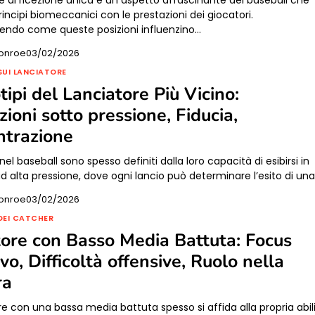
rincipi biomeccanici con le prestazioni dei giocatori.
ndo come queste posizioni influenzino…
onroe
03/02/2026
SUI LANCIATORE
tipi del Lanciatore Più Vicino:
zioni sotto pressione, Fiducia,
ntrazione
 nel baseball sono spesso definiti dalla loro capacità di esibirsi in
ad alta pressione, dove ogni lancio può determinare l’esito di un
onroe
03/02/2026
DEI CATCHER
tore con Basso Media Battuta: Focus
vo, Difficoltà offensive, Ruolo nella
ra
re con una bassa media battuta spesso si affida alla propria abil