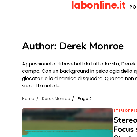
labonline.it
Skip
PO
to
content
Author:
Derek Monroe
Appassionato di baseball da tutta la vita, Derek M
campo. Con un background in psicologia dello spo
giocatori e la dinamica di squadra. Quando non scr
sua città natale.
Home
Derek Monroe
Page 2
STEREOTIPI 
Stereot
Focus s