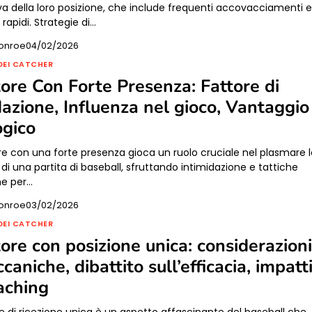
a della loro posizione, che include frequenti accovacciamenti 
apidi. Strategie di…
onroe
04/02/2026
DEI CATCHER
tore Con Forte Presenza: Fattore di
dazione, Influenza nel gioco, Vantaggio
ogico
ore con una forte presenza gioca un ruolo cruciale nel plasmare 
i una partita di baseball, sfruttando intimidazione e tattiche
he per…
onroe
03/02/2026
DEI CATCHER
tore con posizione unica: considerazion
aniche, dibattito sull’efficacia, impatt
aching
ne di ricezione unica è un aspetto affascinante del baseball che