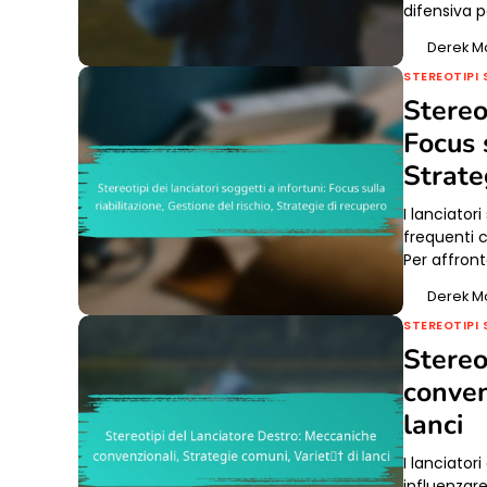
difensiva p
Derek M
STEREOTIPI 
Stereot
Focus s
Strate
I lanciator
frequenti c
Per affron
Derek M
STEREOTIPI 
Stereo
conven
lanci
I lanciator
influenzare