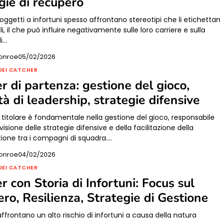
gie di recupero
 soggetti a infortuni spesso affrontano stereotipi che li etichetta
i, il che può influire negativamente sulle loro carriere e sulla
i…
onroe
05/02/2026
DEI CATCHER
r di partenza: gestione del gioco,
tà di leadership, strategie difensive
re titolare è fondamentale nella gestione del gioco, responsabile
visione delle strategie difensive e della facilitazione della
one tra i compagni di squadra.…
onroe
04/02/2026
DEI CATCHER
r con Storia di Infortuni: Focus sul
ro, Resilienza, Strategie di Gestione
i affrontano un alto rischio di infortuni a causa della natura