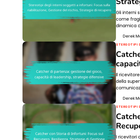
Strate
Gli interni
come fragil
dinamica d
Derek M
STEREOTIPI 
Catche
capaci
Il ricevito
della super
comunicazi
Derek M
STEREOTIPI 
Catche
Recupe
I ricevitor