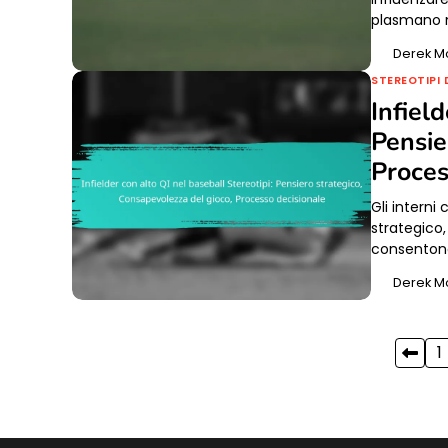
plasmano 
Derek M
STEREOTIPI 
Infiel
Pensie
Proces
Gli interni
strategico,
consentono
Derek M
Posts
1
pagination