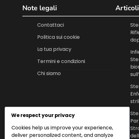
Note legali
Articoli
Contattaci
Ste
Rif
Politica sui cookie
dop
La tua privacy
Inf
Ste
Termini e condizioni
bio
Chi siamo
sul
Ste
Enf
str
Ste
We respect your privacy
Par
Cookies help us improve your experience,
Str
deliver personalized content, and analyze
del