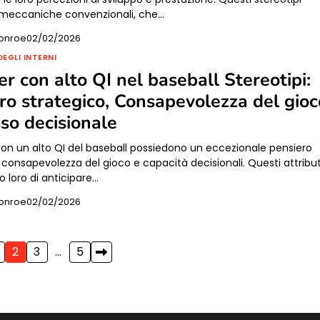
meccaniche convenzionali, che…
onroe
02/02/2026
DEGLI INTERNI
der con alto QI nel baseball Stereotipi:
ro strategico, Consapevolezza del gioc
so decisionale
 con un alto QI del baseball possiedono un eccezionale pensiero
 consapevolezza del gioco e capacità decisionali. Questi attribut
 loro di anticipare…
onroe
02/02/2026
2
3
…
5