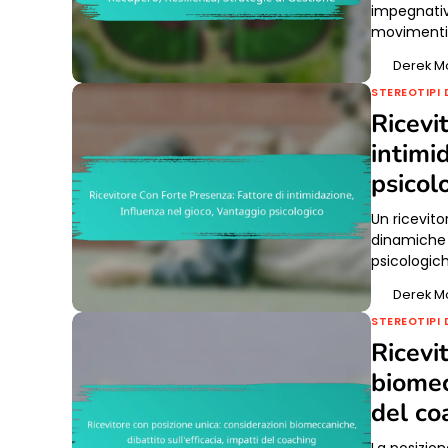
impegnativ
movimenti r
Derek M
STEREOTIPI 
Ricevi
intimi
psicol
Un ricevit
dinamiche d
psicologic
Derek M
STEREOTIPI 
Ricevi
biomecc
del co
La posizio