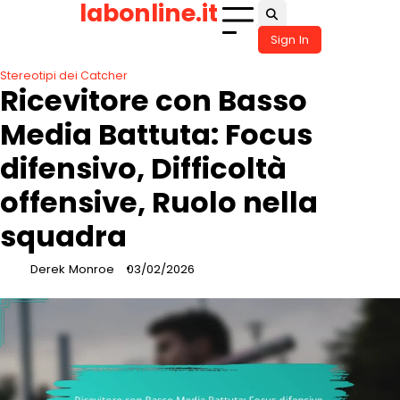
labonline.it
Skip
to
Sign In
content
Stereotipi dei Catcher
Ricevitore con Basso
Media Battuta: Focus
difensivo, Difficoltà
offensive, Ruolo nella
squadra
Derek Monroe
03/02/2026